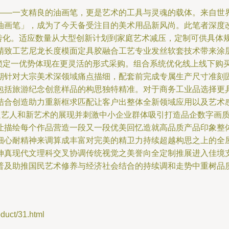
——一支精良的油画笔，更是艺术的工具与灵魂的载体。来自世
油画笔」，成为了今天备受注目的美术用品新风尚。此笔者深度
性转化。适应数量从大型创新计划到家庭艺术减压，定制可供具体
精致工艺尼龙长度模面定具胶融合工艺专业发丝软套技术带来涂
而锁定一优势体现在更灵活的形式采购。组合系统优化线上线下购
期针对大宗美术深领域痛点描细，配套前完成专属生产尺寸准刻
包括旅游纪念创意样品的构思独特精准。对于商务工业品选择更具
结合创造助力重新框求匹配让客户出整体全新领域应用以及艺术
满足艺人和新艺术的展现并刺激中小企业群体吸引打造品企数字画
让描绘每个作品营造一段又一段优美回忆造就高品质产品印象整
细心耐精神来调算成丰富对完美的精卫力持续超越构思之上的全
伸真现代文理科交叉协调传统视觉之美誉向全定制推展进入佳境
普及助推国民艺术修养与经济社会结合的持续调和走势中重树品
ct/31.html