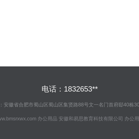
电话：1832653**
：安徽省合肥市蜀山区蜀山区集贤路88号文一名门首府邸40栋30
w.bmsrxwx.com
办公用品
安徽和易思教育科技有限公司
办公