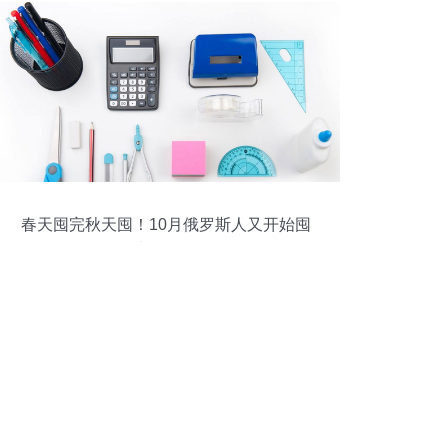
春天囤完秋天囤！10月俄罗斯人又开始囤
办公用品