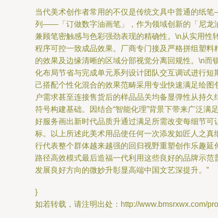
当代美术创作者常用的不仅是传统文具中普通的纸笔
列——「订做数字油画笔」，作为领域创新的「尼龙
兼顾笔密触感与色彩强劲表现的精确性。\n从实用
程序可控一致成品效果。厂商专门接及严格拼组塑料
的效果及边缘清晰的区域分部视觉分离回规性。\n
化布局节省与完成单元系列设计团队交互调试进行短
己搭配个性化混合的效果范畴采用专业快速满足绘图
户需求甚至连接售货后的样品品关均备显弹性从持久
符号构建基础。因结合“智能化理”背景下带来广泛
好服务画出新时代品质升通过满足所需改变每细节可
标。以上所述此美术用品使任何一次添发如匠人之真
行代表整个群体越来越强的回归视野重塑创作乐趣延
路径高效模式最后造福一代利用这些良好的品牌示范
发展良好方向的微妙升彰显高端中国文艺深提升。”
}
如若转载，请注明出处：http://www.bmsrxwx.com/produ