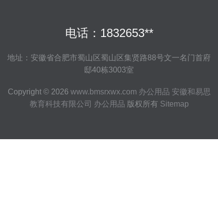
电话：1832653**
地址：安徽省合肥市蜀山区蜀山区集贤路88号文一名门首府
邸40栋3003室
Copyright © 2026
www.bmsrxwx.com
办公用品
安徽和易思
教育科技有限公司
办公用品
版权所有
Sitemap