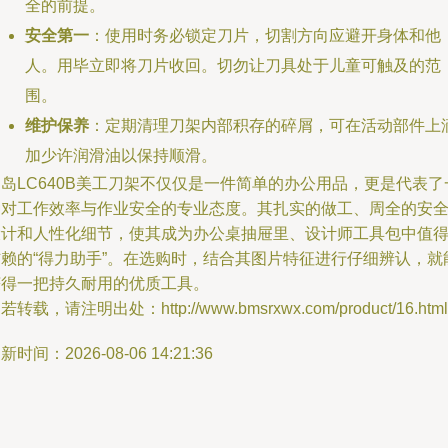
全的前提。
安全第一
：使用时务必锁定刀片，切割方向应避开身体和他
人。用毕立即将刀片收回。切勿让刀具处于儿童可触及的范
围。
维护保养
：定期清理刀架内部积存的碎屑，可在活动部件上
加少许润滑油以保持顺滑。
岛LC640B美工刀架不仅仅是一件简单的办公用品，更是代表了
种对工作效率与作业安全的专业态度。其扎实的做工、周全的安
设计和人性化细节，使其成为办公桌抽屉里、设计师工具包中值
信赖的“得力助手”。在选购时，结合其图片特征进行仔细辨认，就
获得一把持久耐用的优质工具。
若转载，请注明出处：http://www.bmsrxwx.com/product/16.html
新时间：2026-08-06 14:21:36