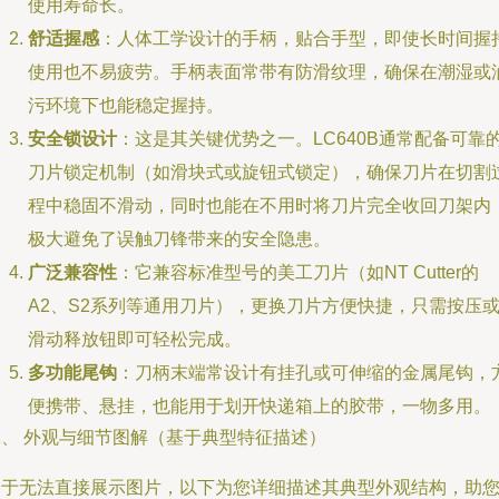
使用寿命长。
舒适握感
：人体工学设计的手柄，贴合手型，即使长时间握
使用也不易疲劳。手柄表面常带有防滑纹理，确保在潮湿或
污环境下也能稳定握持。
安全锁设计
：这是其关键优势之一。LC640B通常配备可靠
刀片锁定机制（如滑块式或旋钮式锁定），确保刀片在切割
程中稳固不滑动，同时也能在不用时将刀片完全收回刀架内
极大避免了误触刀锋带来的安全隐患。
广泛兼容性
：它兼容标准型号的美工刀片（如NT Cutter的
A2、S2系列等通用刀片），更换刀片方便快捷，只需按压
滑动释放钮即可轻松完成。
多功能尾钩
：刀柄末端常设计有挂孔或可伸缩的金属尾钩，
便携带、悬挂，也能用于划开快递箱上的胶带，一物多用。
二、 外观与细节图解（基于典型特征描述）
由于无法直接展示图片，以下为您详细描述其典型外观结构，助