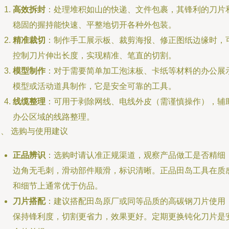
高效拆封
：处理堆积如山的快递、文件包裹，其锋利的刀片
稳固的握持能快速、平整地切开各种外包装。
精准裁切
：制作手工展示板、裁剪海报、修正图纸边缘时，
控制刀片伸出长度，实现精准、笔直的切割。
模型制作
：对于需要简单加工泡沫板、卡纸等材料的办公展
模型或活动道具制作，它是安全可靠的工具。
线缆整理
：可用于剥除网线、电线外皮（需谨慎操作），辅
办公区域的线路整理。
、 选购与使用建议
正品辨识
：选购时请认准正规渠道，观察产品做工是否精细
边角无毛刺，滑动部件顺滑，标识清晰。正品田岛工具在质
和细节上通常优于仿品。
刀片搭配
：建议搭配田岛原厂或同等品质的高碳钢刀片使用
保持锋利度，切割更省力，效果更好。定期更换钝化刀片是