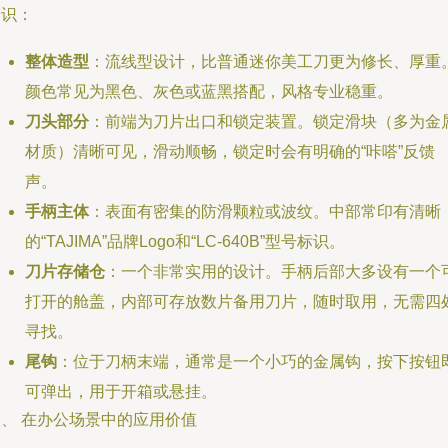
辨识：
整体造型
：流线型设计，比普通迷你美工刀更为修长、厚重
颜色常见为黑色、灰色或蓝黑搭配，风格专业稳重。
刀头部分
：前端为刀片出口和锁定装置。锁定滑块（多为金
材质）清晰可见，滑动顺畅，锁定时会有明确的“咔嗒”反馈
声。
手柄主体
：表面有密集的防滑颗粒或波纹。中部常印有清晰
的“TAJIMA”品牌Logo和“LC-640B”型号标识。
刀片存储仓
：一个非常实用的设计。手柄后部大多设有一个
打开的舱盖，内部可存放数片备用刀片，随时取用，无需四
寻找。
尾钩
：位于刀柄末端，通常是一个小巧的金属钩，按下按钮
可弹出，用于开箱或悬挂。
三、 在办公场景中的应用价值