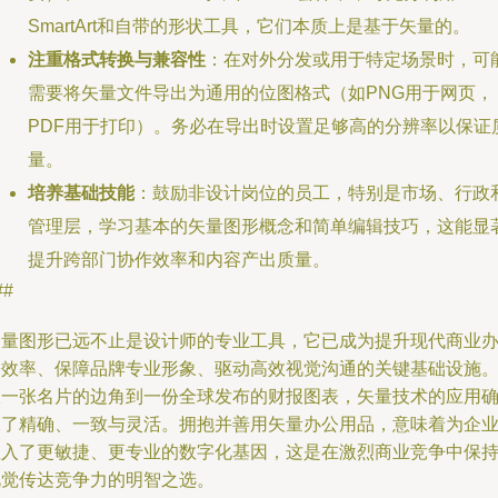
SmartArt和自带的形状工具，它们本质上是基于矢量的。
注重格式转换与兼容性
：在对外分发或用于特定场景时，可
需要将矢量文件导出为通用的位图格式（如PNG用于网页，
PDF用于打印）。务必在导出时设置足够高的分辨率以保证
量。
培养基础技能
：鼓励非设计岗位的员工，特别是市场、行政
管理层，学习基本的矢量图形概念和简单编辑技巧，这能显
提升跨部门协作效率和内容产出质量。
##
矢量图形已远不止是设计师的专业工具，它已成为提升现代商业
公效率、保障品牌专业形象、驱动高效视觉沟通的关键基础设施
从一张名片的边角到一份全球发布的财报图表，矢量技术的应用
保了精确、一致与灵活。拥抱并善用矢量办公用品，意味着为企
注入了更敏捷、更专业的数字化基因，这是在激烈商业竞争中保
视觉传达竞争力的明智之选。