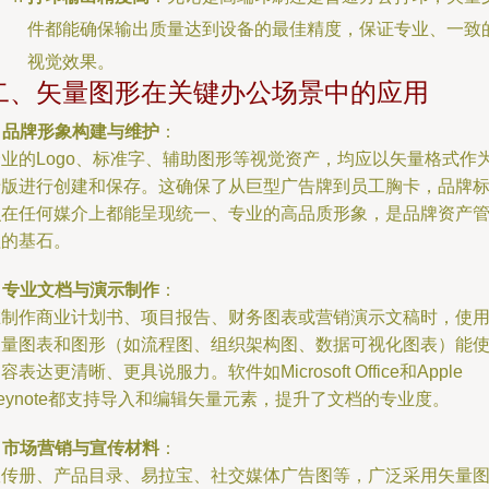
件都能确保输出质量达到设备的最佳精度，保证专业、一致
视觉效果。
二、矢量图形在关键办公场景中的应用
.
品牌形象构建与维护
：
企业的Logo、标准字、辅助图形等视觉资产，均应以矢量格式作
母版进行创建和保存。这确保了从巨型广告牌到员工胸卡，品牌
识在任何媒介上都能呈现统一、专业的高品质形象，是品牌资产
理的基石。
.
专业文档与演示制作
：
在制作商业计划书、项目报告、财务图表或营销演示文稿时，使
矢量图表和图形（如流程图、组织架构图、数据可视化图表）能
容表达更清晰、更具说服力。软件如Microsoft Office和Apple
eynote都支持导入和编辑矢量元素，提升了文档的专业度。
.
市场营销与宣传材料
：
宣传册、产品目录、易拉宝、社交媒体广告图等，广泛采用矢量