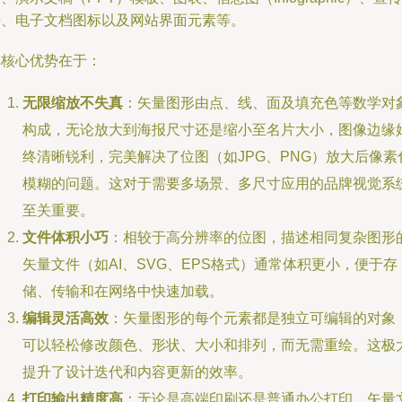
册、电子文档图标以及网站界面元素等。
其核心优势在于：
无限缩放不失真
：矢量图形由点、线、面及填充色等数学对
构成，无论放大到海报尺寸还是缩小至名片大小，图像边缘
终清晰锐利，完美解决了位图（如JPG、PNG）放大后像素
模糊的问题。这对于需要多场景、多尺寸应用的品牌视觉系
至关重要。
文件体积小巧
：相较于高分辨率的位图，描述相同复杂图形
矢量文件（如AI、SVG、EPS格式）通常体积更小，便于存
储、传输和在网络中快速加载。
编辑灵活高效
：矢量图形的每个元素都是独立可编辑的对象
可以轻松修改颜色、形状、大小和排列，而无需重绘。这极
提升了设计迭代和内容更新的效率。
打印输出精度高
：无论是高端印刷还是普通办公打印，矢量