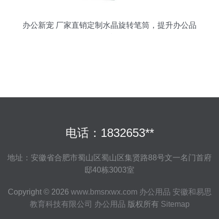
办公新宠 厂家直销定制水晶旋转笔筒，提升办公品
质
电话：1832653**
地址：安徽省合肥市蜀山区蜀山区集贤路88号文一名门首府
邸40栋3003室
Copyright © 2026
www.bmsrxwx.com
办公用品
安徽和易思
教育科技有限公司
办公用品
版权所有
Sitemap